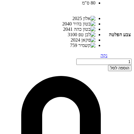
80 ס"מ
צבע הפלטה
נקה
כמות
של
הוספה לסל
שולחן
מנהל
דגם
טוקיו