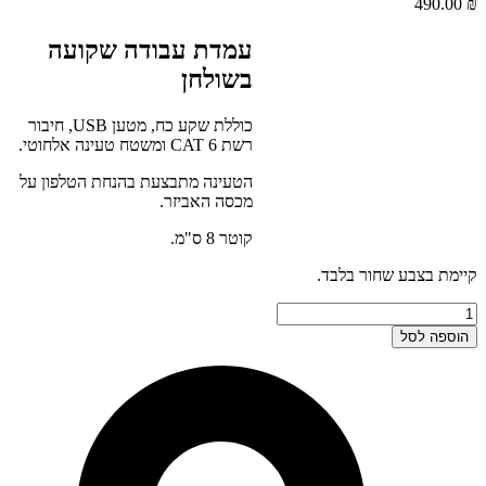
490.00
₪
עמדת עבודה שקועה
בשולחן
כוללת שקע כח, מטען USB, חיבור
רשת CAT 6 ומשטח טעינה אלחוטי.
הטעינה מתבצעת בהנחת הטלפון על
מכסה האביזר.
קוטר 8 ס"מ.
קיימת בצבע שחור בלבד.
כמות
של
הוספה לסל
עמדת
חשמל
דגם
Innera
Bit
QI