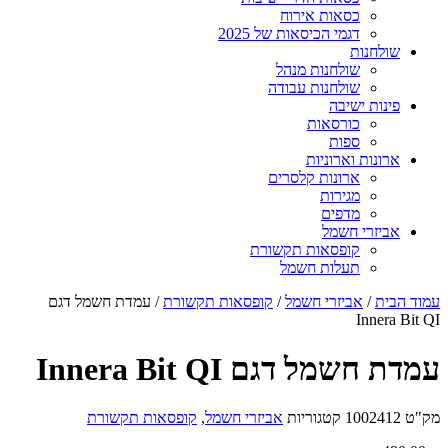
כסאות אירוח
דגמי הכיסאות של 2025
שולחנות
שולחנות מנהל
שולחנות עבודה
פינות ישיבה
כורסאות
ספות
ארונות וארוניות
ארונות קלסרים
מגירות
מדפים
אביזרי חשמל
קופסאות תקשורת
תעלות חשמל
עמוד הבית
/
אביזרי חשמל
/
קופסאות תקשורת
/ עמדת חשמל דגם
Innera Bit QI
עמדת חשמל דגם Innera Bit QI
מק"ט
1002412
קטגוריות
אביזרי חשמל
,
קופסאות תקשורת