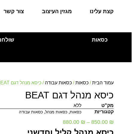
קצת עלינו
מגזין העיצוב
צור קשר
כסאות
שולחנ
עמוד הבית
/
כסאות
/
כסאות עבודה
/ כיסא מנהל דגם BEAT
כיסא מנהל דגם BEAT
מק"ט
ללא
קטגוריות
,
,
כסאות
כסאות מנהל
כסאות עבודה
880.00
₪
–
850.00
₪
כיסא מנהל קליל וחדשני